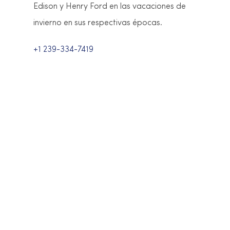
Asegúrese de pasar al atardecer para
disfrutar de vistas increíbles, o el fin de
semana para disfrutar de música en vivo y
actuaciones al pie del muelle.
+1 239-765-6794